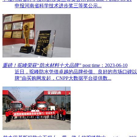
申报河南省科学技术进步奖三等奖公示...
重磅！驼峰荣获“防水材料十大品牌”
post time：2023-06-10
近日，驼峰防水凭借卓越的品牌价值、良好的市场口碑以及
牌”由买购网发起，CNPP大数据平台提供数...