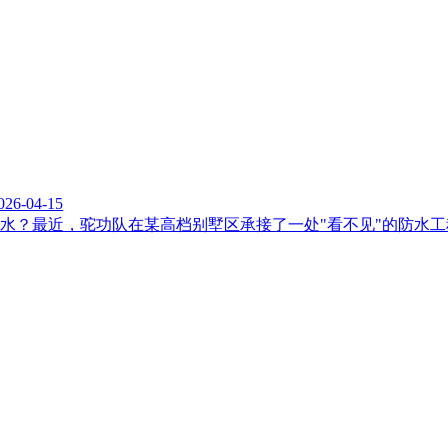
026-04-15
水？最近，驼功队在某高档别墅区承接了一处"看不见"的防水工