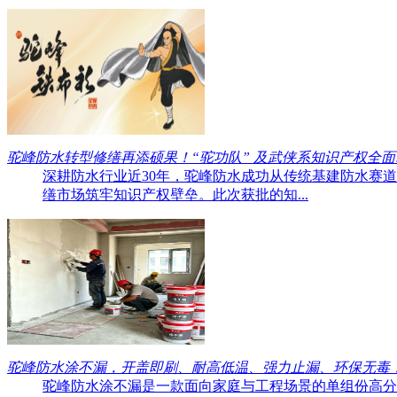
驼峰防水转型修缮再添硕果！“驼功队” 及武侠系知识产权全面
深耕防水行业近30年，驼峰防水成功从传统基建防水赛
缮市场筑牢知识产权壁垒。此次获批的知...
驼峰防水涂不漏，开盖即刷、耐高低温、强力止漏、环保无毒
驼峰防水涂不漏是一款面向家庭与工程场景的单组份高分