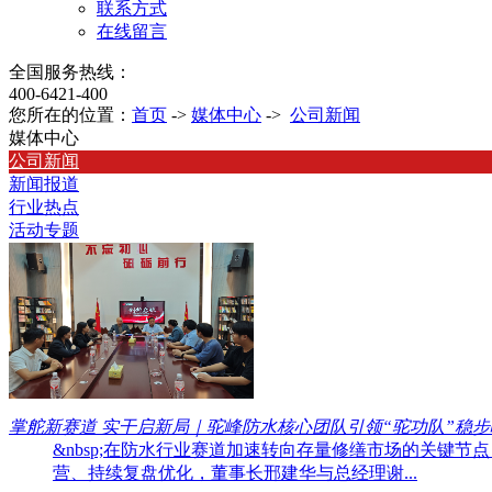
联系方式
在线留言
全国服务热线：
400-6421-400
您所在的位置：
首页
->
媒体中心
->
公司新闻
媒体中心
公司新闻
新闻报道
行业热点
活动专题
掌舵新赛道 实干启新局｜驼峰防水核心团队引领“驼功队”稳步
&nbsp;在防水行业赛道加速转向存量修缮市场的关
营、持续复盘优化，董事长邢建华与总经理谢...