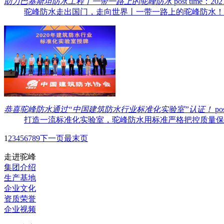
助力巴基斯坦防水工程丨一带一路上的驼峰防水
post time：202
驼峰防水走出国门，走向世界丨一带一路上的驼峰防水！..
恭喜驼峰防水通过“中国建筑防水行业标准化实验室”认证！
po
打造一流标准化实验室，驼峰防水用标准严格把控质量保障！
1
2
3
4
5
6
7
8
9
下一页
最末页
走进驼峰
集团介绍
生产基地
企业文化
资质荣誉
企业视频