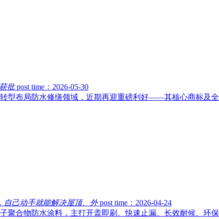
获批
post time：2026-05-30
道转型布局防水修缮领域，近期再迎重磅利好——其核心商标及
，自己动手就能解决屋顶、外
post time：2026-04-24
子聚合物防水涂料，主打开盖即刷、快速止漏、长效耐候、环保