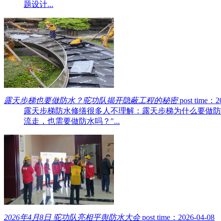
题设计...
露天步梯也要做防水？驼功队揭开隐蔽工程的秘密
post time：2
露天步梯防水修缮很多人不理解：露天步梯为什么要做防
流走，也需要做防水吗？"...
2026年4月8日 驼功队亮相平舆防水大会
post time：2026-04-08