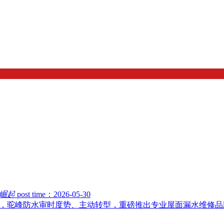
崛起
post time：2026-05-30
键节点，驼峰防水审时度势、主动转型，重磅推出专业屋面漏水维修