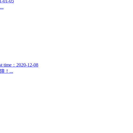
1-01-05
.
st time：2020-12-08
...