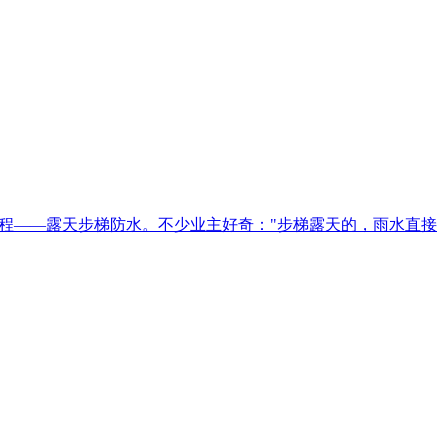
程——露天步梯防水。不少业主好奇："步梯露天的，雨水直接