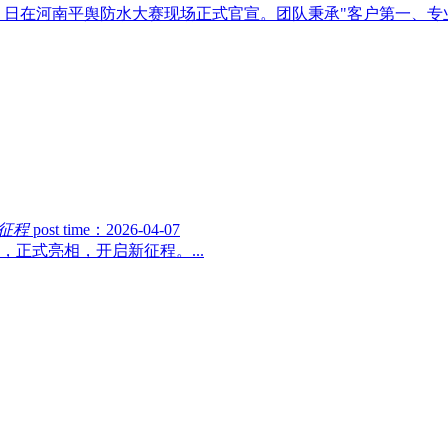
 月 8 日在河南平舆防水大赛现场正式官宣。团队秉承"客户第一
征程
post time：2026-04-07
正式亮相，开启新征程。...